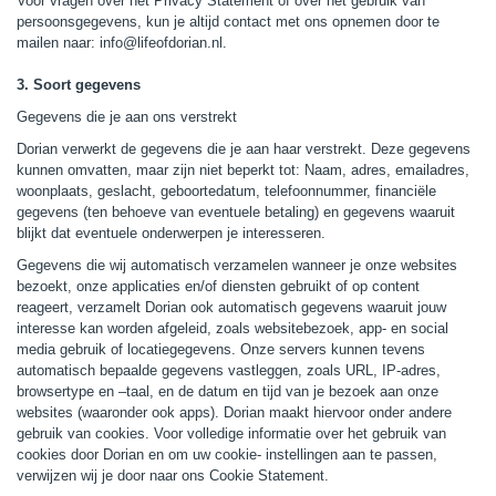
Voor vragen over het Privacy Statement of over het gebruik van
persoonsgegevens, kun je altijd contact met ons opnemen door te
mailen naar: info@lifeofdorian.nl.
3. Soort gegevens
Gegevens die je aan ons verstrekt
Dorian verwerkt de gegevens die je aan haar verstrekt. Deze gegevens
kunnen omvatten, maar zijn niet beperkt tot: Naam, adres, emailadres,
woonplaats, geslacht, geboortedatum, telefoonnummer, financiële
gegevens (ten behoeve van eventuele betaling) en gegevens waaruit
blijkt dat eventuele onderwerpen je interesseren.
Gegevens die wij automatisch verzamelen wanneer je onze websites
bezoekt, onze applicaties en/of diensten gebruikt of op content
reageert, verzamelt Dorian ook automatisch gegevens waaruit jouw
interesse kan worden afgeleid, zoals websitebezoek, app- en social
media gebruik of locatiegegevens. Onze servers kunnen tevens
automatisch bepaalde gegevens vastleggen, zoals URL, IP-adres,
browsertype en –taal, en de datum en tijd van je bezoek aan onze
websites (waaronder ook apps). Dorian maakt hiervoor onder andere
gebruik van cookies. Voor volledige informatie over het gebruik van
cookies door Dorian en om uw cookie- instellingen aan te passen,
verwijzen wij je door naar ons Cookie Statement.