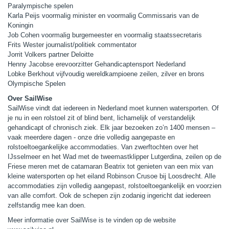
Paralympische spelen
Karla Peijs voormalig minister en voormalig Commissaris van de
Koningin
Job Cohen voormalig burgemeester en voormalig staatssecretaris
Frits Wester journalist/politiek commentator
Jorrit Volkers partner Deloitte
Henny Jacobse erevoorzitter Gehandicaptensport Nederland
Lobke Berkhout vijfvoudig wereldkampioene zeilen, zilver en brons
Olympische Spelen
Over SailWise
SailWise vindt dat iedereen in Nederland moet kunnen watersporten. Of
je nu in een rolstoel zit of blind bent, lichamelijk of verstandelijk
gehandicapt of chronisch ziek. Elk jaar bezoeken zo’n 1400 mensen –
vaak meerdere dagen - onze drie volledig aangepaste en
rolstoeltoegankelijke accommodaties. Van zwerftochten over het
IJsselmeer en het Wad met de tweemastklipper Lutgerdina, zeilen op de
Friese meren met de catamaran Beatrix tot genieten van een mix van
kleine watersporten op het eiland Robinson Crusoe bij Loosdrecht. Alle
accommodaties zijn volledig aangepast, rolstoeltoegankelijk en voorzien
van alle comfort. Ook de schepen zijn zodanig ingericht dat iedereen
zelfstandig mee kan doen.
Meer informatie over SailWise is te vinden op de website