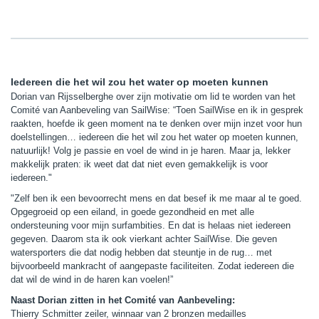
Iedereen die het wil zou het water op moeten kunnen
Dorian van Rijsselberghe over zijn motivatie om lid te worden van het
Comité van Aanbeveling van SailWise: “Toen SailWise en ik in gesprek
raakten, hoefde ik geen moment na te denken over mijn inzet voor hun
doelstellingen… iedereen die het wil zou het water op moeten kunnen,
natuurlijk! Volg je passie en voel de wind in je haren. Maar ja, lekker
makkelijk praten: ik weet dat dat niet even gemakkelijk is voor
iedereen."
"Zelf ben ik een bevoorrecht mens en dat besef ik me maar al te goed.
Opgegroeid op een eiland, in goede gezondheid en met alle
ondersteuning voor mijn surfambities. En dat is helaas niet iedereen
gegeven. Daarom sta ik ook vierkant achter SailWise. Die geven
watersporters die dat nodig hebben dat steuntje in de rug… met
bijvoorbeeld mankracht of aangepaste faciliteiten. Zodat iedereen die
dat wil de wind in de haren kan voelen!”
Naast Dorian zitten in het Comité van Aanbeveling:
Thierry Schmitter zeiler, winnaar van 2 bronzen medailles