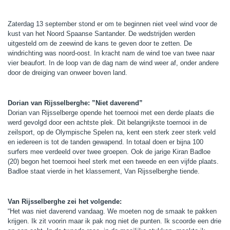
Zaterdag 13 september stond er om te beginnen niet veel wind voor de
kust van het Noord Spaanse Santander. De wedstrijden werden
uitgesteld om de zeewind de kans te geven door te zetten. De
windrichting was noord-oost. In kracht nam de wind toe van twee naar
vier beaufort. In de loop van de dag nam de wind weer af, onder andere
door de dreiging van onweer boven land.
Dorian van Rijsselberghe: ”Niet daverend”
Dorian van Rijsselberge opende het toernooi met een derde plaats die
werd gevolgd door een achtste plek. Dit belangrijkste toernooi in de
zeilsport, op de Olympische Spelen na, kent een sterk zeer sterk veld
en iedereen is tot de tanden gewapend. In totaal doen er bijna 100
surfers mee verdeeld over twee groepen. Ook de jarige Kiran Badloe
(20) begon het toernooi heel sterk met een tweede en een vijfde plaats.
Badloe staat vierde in het klassement, Van Rijsselberghe tiende.
Van Rijsselberghe zei het volgende:
“Het was niet daverend vandaag. We moeten nog de smaak te pakken
krijgen. Ik zit voorin maar ik pak nog niet de punten. Ik scoorde een drie