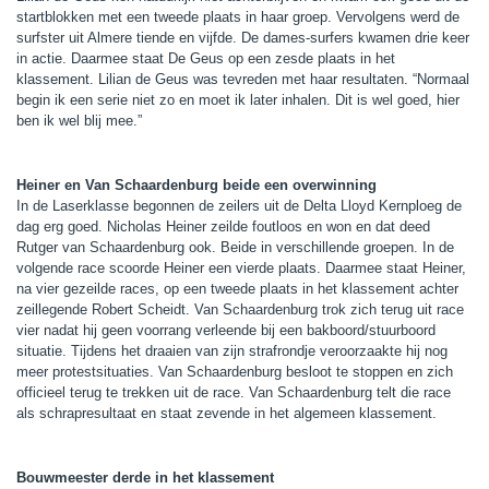
startblokken met een tweede plaats in haar groep. Vervolgens werd de
surfster uit Almere tiende en vijfde. De dames-surfers kwamen drie keer
in actie. Daarmee staat De Geus op een zesde plaats in het
klassement. Lilian de Geus was tevreden met haar resultaten. “Normaal
begin ik een serie niet zo en moet ik later inhalen. Dit is wel goed, hier
ben ik wel blij mee.”
Heiner en Van Schaardenburg beide een overwinning
In de Laserklasse begonnen de zeilers uit de Delta Lloyd Kernploeg de
dag erg goed. Nicholas Heiner zeilde foutloos en won en dat deed
Rutger van Schaardenburg ook. Beide in verschillende groepen. In de
volgende race scoorde Heiner een vierde plaats. Daarmee staat Heiner,
na vier gezeilde races, op een tweede plaats in het klassement achter
zeillegende Robert Scheidt. Van Schaardenburg trok zich terug uit race
vier nadat hij geen voorrang verleende bij een bakboord/stuurboord
situatie. Tijdens het draaien van zijn strafrondje veroorzaakte hij nog
meer protestsituaties. Van Schaardenburg besloot te stoppen en zich
officieel terug te trekken uit de race. Van Schaardenburg telt die race
als schrapresultaat en staat zevende in het algemeen klassement.
Bouwmeester derde in het klassement