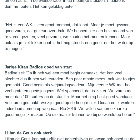
en een acht. In de tweede race, in de moeilijke stukken, maakte ik
domme fouten. Het kan gelukkig beter.”
“Het is een WK… een groot toernooi, dat klopt. Maar je moet gewoon
goed varen, dat gezeur over druk. We hebben hier een hele maand van
te voren gezeten, veel gevaren, we zouden het moeten kennen. Maar
ook als je niet lekker gaat is het nog steeds een genot om het water op
te mogen.”
Jarige Kiran Badloe goed van start
Badloe zei: “Ja ik heb wel een mooi begin gemaakt. Het kon veel
slechter dus ik ben wel tevreden. Een paar mooie races, ook wat foutjes
gemaakt. Goed begin als verjaardagscadeau. Mijn eerste WK met heel
veel grote en goeie jongens. Wel spannend, dat is zeker. We varen met
meer dan 100 surfers op de startlijn. Maar het ging best goed vandaag.
Veel uren gemaakt, we zijn goed op de hoogte hier. Dorian en ik werken
inderdaad samen op weg naar Rio 2016. We willen samen elkaar zo
goed mogelijk maken. Op die manier kunnen we bij de wereldtop horen.”
Lilian de Geus ook sterk
Lilian de Geus kon natuurlijk niet achterblijven en kwam ook goed uit de