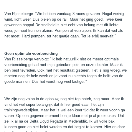
Van Rijsselberge: “We hebben vandaag 3 races gevaren. Nogal weinig
wind, licht weer. Dus pielen op de rail. Maar het ging goed. Twee keer
gewonnen hoppa! De snelheid is niet echt van belang met dit lichte
weer, je moet kunnen afzien. Pompen of verzuipen. Ik kan dat wel als
het moet. Hard pompen, tot het gaatje gaan. Tot je erbij neervalt.”
Geen optimale voorbereiding
Van Rijsselberge vervolgt: "Ik heb natuurlijk niet de meest optimale
voorbereiding gehad met mijn gebroken pols en onze dochter. Maar ik
ben best tevreden. Ook met het resultaat gisteren. Het is nog vroeg, we
moeten nog de hele week en je vaart nu slechts tegen de helft van de
goede mannen. Dus het wordt nog veel lastiger.”
We zijn nog volop in de opbouw, nog niet top notch, zeg maar. Maar ik
vind het wel super belangrijk dat ik hier goed vaar. Het zijn
trainingswedstrijden. Maar het is wel een keer tijd dat ik weer voorin ga
varen. Op een gegeven moment ben je klaar met je al je excuses. Dat
zei ik al na de Delta Lloyd Regatta in Medemblik. Ik wil volle bak
kunnen gaan en niet belet worden en dat begint te komen. Hier en daar