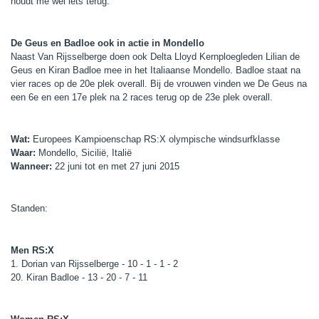
houdt me wel iets terug.”
De Geus en Badloe ook in actie in Mondello
Naast Van Rijsselberge doen ook Delta Lloyd Kernploegleden Lilian de
Geus en Kiran Badloe mee in het Italiaanse Mondello. Badloe staat na
vier races op de 20e plek overall. Bij de vrouwen vinden we De Geus na
een 6e en een 17e plek na 2 races terug op de 23e plek overall.
Wat:
Europees Kampioenschap RS:X olympische windsurfklasse
Waar:
Mondello, Sicilië, Italië
Wanneer:
22 juni tot en met 27 juni 2015
Standen:
Men RS:X
1. Dorian van Rijsselberge - 10 - 1 - 1 - 2
20. Kiran Badloe - 13 - 20 - 7 - 11