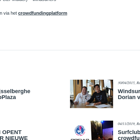
n via het
crowdfundingplatform
30/04/2015, Re
ijsselberghe
Windsur
oPlaza
Dorian 
04/11/2019, Re
N OPENT
Surfclub
R NIEUWE
crowdfu