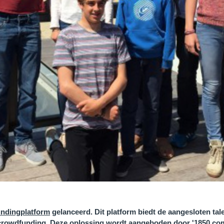
ndingplatform
gelanceerd. Dit platform biedt de aangesloten tal
 crowdfunding. Deze oplossing wordt aangeboden door '1850 com