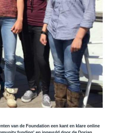
enten van de Foundation een kant en klare online
munity funding' en ingevuld door de Dorian