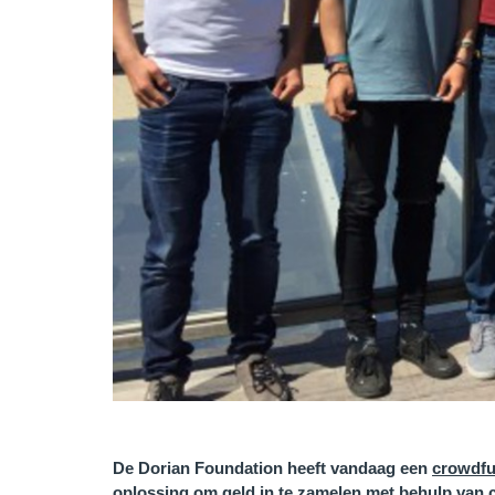
De Dorian Foundation
heeft vandaag een
crowdfu
oplossing om geld in te zamelen met behulp van