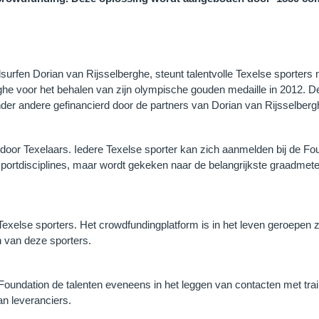
fen Dorian van Rijsselberghe, steunt talentvolle Texelse sporters me
e voor het behalen van zijn olympische gouden medaille in 2012. De
er andere gefinancierd door de partners van Dorian van Rijsselbergh
en door Texelaars. Iedere Texelse sporter kan zich aanmelden bij de F
rtdisciplines, maar wordt gekeken naar de belangrijkste graadmeters:
exelse sporters. Het crowdfundingplatform is in het leven geroepen 
n van deze sporters.
de Foundation de talenten eveneens in het leggen van contacten met t
n leveranciers.