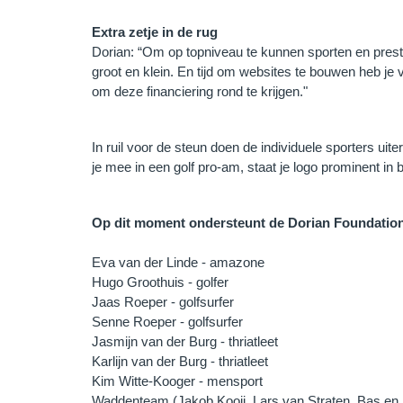
Extra zetje in de rug
Dorian: “Om op topniveau te kunnen sporten en preste
groot en klein. En tijd om websites te bouwen heb je 
om deze financiering rond te krijgen."
In ruil voor de steun doen de individuele sporters ui
je mee in een golf pro-am, staat je logo prominent in be
Op dit moment ondersteunt de Dorian Foundatio
Eva van der Linde - amazone
Hugo Groothuis - golfer
Jaas Roeper - golfsurfer
Senne Roeper - golfsurfer
Jasmijn van der Burg - thriatleet
Karlijn van der Burg - thriatleet
Kim Witte-Kooger - mensport
Waddenteam (Jakob Kooij, Lars van Straten, Bas en 