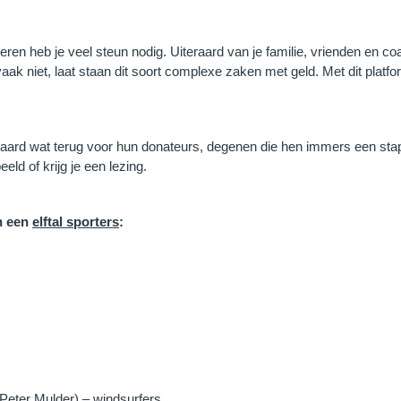
ren heb je veel steun nodig. Uiteraard van je familie, vrienden en co
vaak niet, laat staan dit soort complexe zaken met geld. Met dit platf
teraard wat terug voor hun donateurs, degenen die hen immers een stapj
eld of krijg je een lezing.
n een
elftal sporters
:
Peter Mulder) – windsurfers