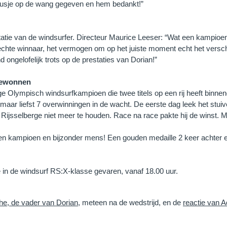
kusje op de wang gegeven en hem bedankt!”
statie van de windsurfer. Directeur Maurice Leeser: “Wat een kampio
n echte winnaar, het vermogen om op het juiste moment echt het vers
ongelofelijk trots op de prestaties van Dorian!”
 gewonnen
ge Olympisch windsurfkampioen die twee titels op een rij heeft binne
aar liefst 7 overwinningen in de wacht. De eerste dag leek het stuiv
ijsselberge niet meer te houden. Race na race pakte hij de winst. 
en kampioen en bijzonder mens! Een gouden medaille 2 keer achter el
n de windsurf RS:X-klasse gevaren, vanaf 18.00 uur.
he, de vader van Dorian
, meteen na de wedstrijd, en de
reactie van A