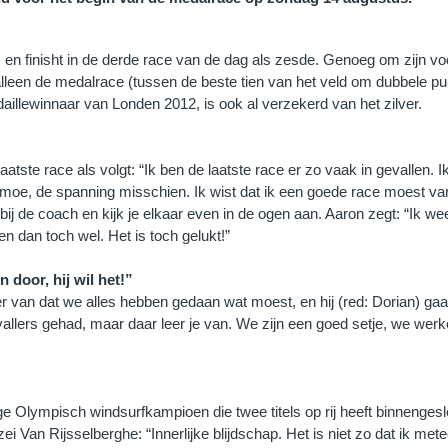
es en finisht in de derde race van de dag als zesde. Genoeg om zijn 
alleen de medalrace (tussen de beste tien van het veld om dubbele pu
aillewinnaar van Londen 2012, is ook al verzekerd van het zilver.
atste race als volgt: “Ik ben de laatste race er zo vaak in gevallen. I
moe, de spanning misschien. Ik wist dat ik een goede race moest va
t bij de coach en kijk je elkaar even in de ogen aan. Aaron zegt: “Ik we
en dan toch wel. Het is toch gelukt!”
door, hij wil het!”
 van dat we alles hebben gedaan wat moest, en hij (red: Dorian) gaat 
vallers gehad, maar daar leer je van. We zijn een goed setje, we we
ge Olympisch windsurfkampioen die twee titels op rij heeft binnenge
i Van Rijsselberghe: “Innerlijke blijdschap. Het is niet zo dat ik m