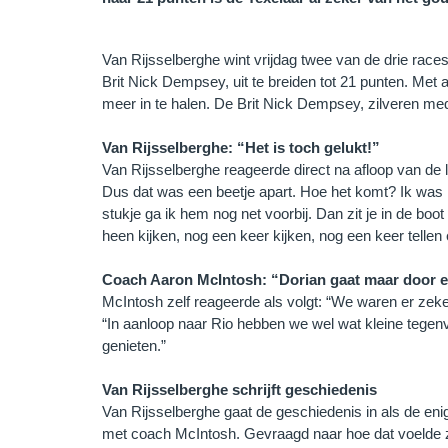
Van Rijsselberghe wint vrijdag twee van de drie rac
Brit Nick Dempsey, uit te breiden tot 21 punten. Met 
meer in te halen. De Brit Nick Dempsey, zilveren med
Van Rijsselberghe: “Het is toch gelukt!”
Van Rijsselberghe reageerde direct na afloop van de la
Dus dat was een beetje apart. Hoe het komt? Ik was 
stukje ga ik hem nog net voorbij. Dan zit je in de boo
heen kijken, nog een keer kijken, nog een keer tellen 
Coach Aaron McIntosh: “Dorian gaat maar door en 
McIntosh zelf reageerde als volgt: “We waren er zeker
“In aanloop naar Rio hebben we wel wat kleine tegen
genieten.”
Van Rijsselberghe schrijft geschiedenis
Van Rijsselberghe gaat de geschiedenis in als de eni
met coach McIntosh. Gevraagd naar hoe dat voelde ze