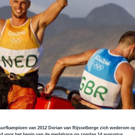
urfkampioen van 2012 Dorian van Rijsselberge zich wederom opp
oud voor het begin van de medalrace op zondag 14 augustus.