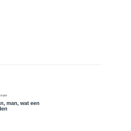
orian
n, man, wat een
den