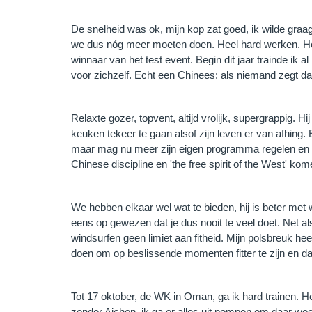
De snelheid was ok, mijn kop zat goed, ik wilde gra
we dus nóg meer moeten doen. Heel hard werken. Het
winnaar van het test event. Begin dit jaar trainde ik a
voor zichzelf. Echt een Chinees: als niemand zegt dat
Relaxte gozer, topvent, altijd vrolijk, supergrappig. 
keuken tekeer te gaan alsof zijn leven er van afhing. Ec
maar mag nu meer zijn eigen programma regelen en 
Chinese discipline en 'the free spirit of the West' k
We hebben elkaar wel wat te bieden, hij is beter met 
eens op gewezen dat je dus nooit te veel doet. Net als
windsurfen geen limiet aan fitheid. Mijn polsbreuk he
doen om op beslissende momenten fitter te zijn en d
Tot 17 oktober, de WK in Oman, ga ik hard trainen. Het
zonder Aichen, ik ga er alles uit pompen om daar wee