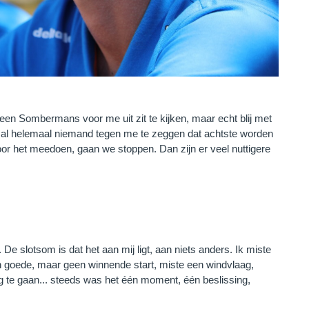
ls een Sombermans voor me uit zit te kijken, maar echt blij met
eft al helemaal niemand tegen me te zeggen dat achtste worden
r het meedoen, gaan we stoppen. Dan zijn er veel nuttigere
De slotsom is dat het aan mij ligt, aan niets anders. Ik miste
n goede, maar geen winnende start, miste een windvlaag,
tag te gaan... steeds was het één moment, één beslissing,