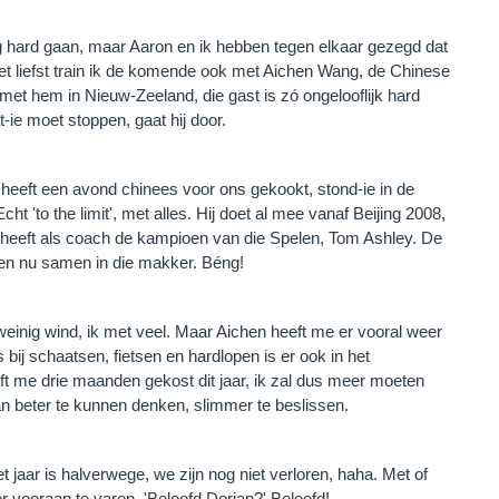
ag hard gaan, maar Aaron en ik hebben tegen elkaar gezegd dat
 liefst train ik de komende ook met Aichen Wang, de Chinese
l met hem in Nieuw-Zeeland, die gast is zó ongelooflijk hard
-ie moet stoppen, gaat hij door.
Hij heeft een avond chinees voor ons gekookt, stond-ie in de
ht 'to the limit', met alles. Hij doet al mee vanaf Beijing 2008,
heeft als coach de kampioen van die Spelen, Tom Ashley. De
omen nu samen in die makker. Béng!
weinig wind, ik met veel. Maar Aichen heeft me er vooral weer
 bij schaatsen, fietsen en hardlopen is er ook in het
eft me drie maanden gekost dit jaar, ik zal dus meer moeten
an beter te kunnen denken, slimmer te beslissen.
 jaar is halverwege, we zijn nog niet verloren, haha. Met of
r vooraan te varen. 'Beloofd Dorian?' Beloofd!