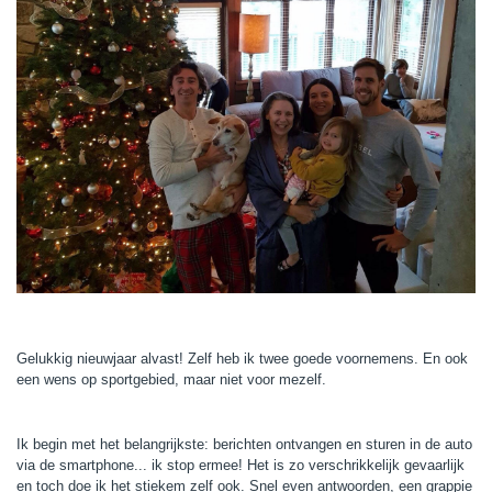
Gelukkig nieuwjaar alvast! Zelf heb ik twee goede voornemens. En ook
een wens op sportgebied, maar niet voor mezelf.
Ik begin met het belangrijkste: berichten ontvangen en sturen in de auto
via de smartphone... ik stop ermee! Het is zo verschrikkelijk gevaarlijk
en toch doe ik het stiekem zelf ook. Snel even antwoorden, een grappie