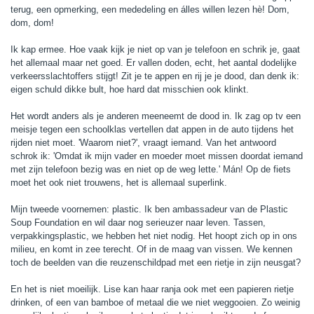
terug, een opmerking, een mededeling en álles willen lezen hè! Dom,
dom, dom!
Ik kap ermee. Hoe vaak kijk je niet op van je telefoon en schrik je, gaat
het allemaal maar net goed. Er vallen doden, echt, het aantal dodelijke
verkeersslachtoffers stijgt! Zit je te appen en rij je je dood, dan denk ik:
eigen schuld dikke bult, hoe hard dat misschien ook klinkt.
Het wordt anders als je anderen meeneemt de dood in. Ik zag op tv een
meisje tegen een schoolklas vertellen dat appen in de auto tijdens het
rijden niet moet. 'Waarom niet?', vraagt iemand. Van het antwoord
schrok ik: 'Omdat ik mijn vader en moeder moet missen doordat iemand
met zijn telefoon bezig was en niet op de weg lette.' Mán! Op de fiets
moet het ook niet trouwens, het is allemaal superlink.
Mijn tweede voornemen: plastic. Ik ben ambassadeur van de Plastic
Soup Foundation en wil daar nog serieuzer naar leven. Tassen,
verpakkingsplastic, we hebben het niet nodig. Het hoopt zich op in ons
milieu, en komt in zee terecht. Of in de maag van vissen. We kennen
toch de beelden van die reuzenschildpad met een rietje in zijn neusgat?
En het is niet moeilijk. Lise kan haar ranja ook met een papieren rietje
drinken, of een van bamboe of metaal die we niet weggooien. Zo weinig