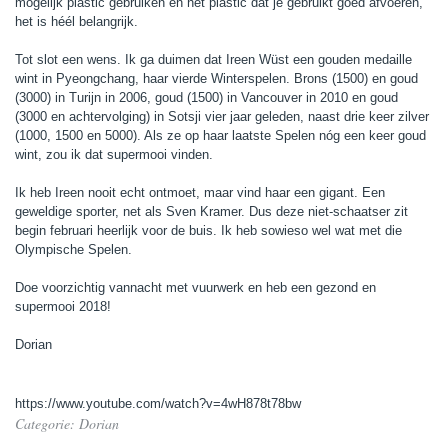
mogelijk plastic gebruiken en het plastic dat je gebruikt goed afvoeren,
het is héél belangrijk.
Tot slot een wens. Ik ga duimen dat Ireen Wüst een gouden medaille
wint in Pyeongchang, haar vierde Winterspelen. Brons (1500) en goud
(3000) in Turijn in 2006, goud (1500) in Vancouver in 2010 en goud
(3000 en achtervolging) in Sotsji vier jaar geleden, naast drie keer zilver
(1000, 1500 en 5000). Als ze op haar laatste Spelen nóg een keer goud
wint, zou ik dat supermooi vinden.
Ik heb Ireen nooit echt ontmoet, maar vind haar een gigant. Een
geweldige sporter, net als Sven Kramer. Dus deze niet-schaatser zit
begin februari heerlijk voor de buis. Ik heb sowieso wel wat met die
Olympische Spelen.
Doe voorzichtig vannacht met vuurwerk en heb een gezond en
supermooi 2018!
Dorian
https://www.youtube.com/watch?v=4wH878t78bw
Categorie:
Dorian