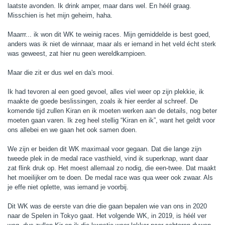
laatste avonden. Ik drink amper, maar dans wel. En héél graag.
Misschien is het mijn geheim, haha.
Maarrr... ik won dit WK te weinig races. Mijn gemiddelde is best goed,
anders was ik niet de winnaar, maar als er iemand in het veld écht sterk
was geweest, zat hier nu geen wereldkampioen.
Maar die zit er dus wel en da's mooi.
Ik had tevoren al een goed gevoel, alles viel weer op zijn plekkie, ik
maakte de goede beslissingen, zoals ik hier eerder al schreef. De
komende tijd zullen Kiran en ik moeten werken aan de details, nog beter
moeten gaan varen. Ik zeg heel stellig “Kiran en ik”, want het geldt voor
ons allebei en we gaan het ook samen doen.
We zijn er beiden dit WK maximaal voor gegaan. Dat die lange zijn
tweede plek in de medal race vasthield, vind ik superknap, want daar
zat flink druk op. Het moest allemaal zo nodig, die een-twee. Dat maakt
het moeilijker om te doen. De medal race was qua weer ook zwaar. Als
je effe niet oplette, was iemand je voorbij.
Dit WK was de eerste van drie die gaan bepalen wie van ons in 2020
naar de Spelen in Tokyo gaat. Het volgende WK, in 2019, is héél ver