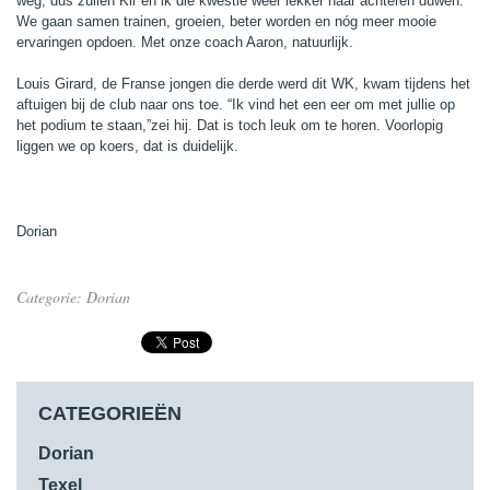
weg, dus zullen Kir en ik die kwestie weer lekker naar achteren duwen.
We gaan samen trainen, groeien, beter worden en nóg meer mooie
ervaringen opdoen. Met onze coach Aaron, natuurlijk.
Louis Girard, de Franse jongen die derde werd dit WK, kwam tijdens het
aftuigen bij de club naar ons toe. “Ik vind het een eer om met jullie op
het podium te staan,”zei hij. Dat is toch leuk om te horen. Voorlopig
liggen we op koers, dat is duidelijk.
Dorian
Categorie:
Dorian
CATEGORIEËN
Dorian
Texel