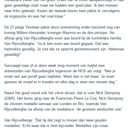
geen geweldige start maar we hadden een goed plan. Ik ben meteen
naar links gebeukt. Kwam als tweede boven toen pakte ik vervolgens
de koppositie en was het snel klaar.”
De 27-jarige Texelaar pakte deze overwinning onder toeziend oog van
koning Willem-Alexander, koningin Maxima en de drie prinsjes. Na
afloop ging Van Rijsselberghe even aan boord bij de koninklijke familie.
Van Rijsselberghe: “Ja ik ben even aan boord gegaan. Dat was
hartstikke gezellig. Je ziet dat ze oprecht geïnteresseerd zijn. Helemaal
geweldig!"
Gevraagd naar of er deze week enig moment van twijfel was
antwoorden van Rijsselberghe tegenover de NOS als volgt: “Nee je
moet niet aan jezelf gaan twijfelen. Want dan is het klaar. Je moet
gewoon de moed er in houden en elke dag is weer een nieuwe dag.“
Naast het goud stond ook het zilver alvast, dat is voor Nick Dempsey
(GBR). Het brons ging naar de Fransman Pierre Le Coq. Nick Dempsey,
de zilveren medaille winnaar van Londen en Rio, noemde Van
Rijsselberghe na afloop van de medalrace: 'de grootste windsurfer ooit.'
Van Rijsselberge: “Dat hij dat zegt is mooier dan twee gouden
medailles. Echt waar dat is heel bijzonder. Medailles zijn maar