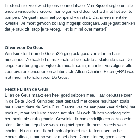
Er stond niet veel wind tijdens de medalrace. Van Rijsselberghe en alle
andere windsurfers creëren hun eigen wind door keihard met het zeil te
pompen. “Je gaat maximaal pompend van start. Dat is een mentale
kwestie. Je moet gewoon zo lang mogelijk doorgaan. Als je gaat denken
dat je stuk zit, stop je te vroeg. Het is mind over matter!”
Zilver voor De Geus
Windsurfster Lilian de Geus (22) ging ook goed van start in haar
medalrace. Ze haalde het maximale uit de laatste afsluitende race. De
jonge surfster ging als vijfde de medalrace in, maar liet vervolgens alle
zeer ervaren concurrenten achter zich. Alleen Charline Picon (FRA) was
niet meer in te halen voor De Geus.
Reactie Lilian de Geus
Lilian de Geus maakt een heel goed seizoen mee. Haar debuutseizoen
in de Delta Lloyd Kernploeg gaat gepaard met goede resultaten zoals
het zilver tijdens de Sofia Cup. Daarna was ze een paar keer dichtbij het
podium, maar het lukte steeds net niet. Nu wel: “Ik heb vandaag echt
het maximale eruit gehaald. Geweldig. Ik had eindelijk een echt goede
start. Die start liep deze week nog niet goed. Ik moest steeds weer
inhalen. Nu dus niet. Ik heb ook afgeleerd niet te focussen op het
eindresultaat, maar op wat ik moet doen. Goed starten, goed kijken,