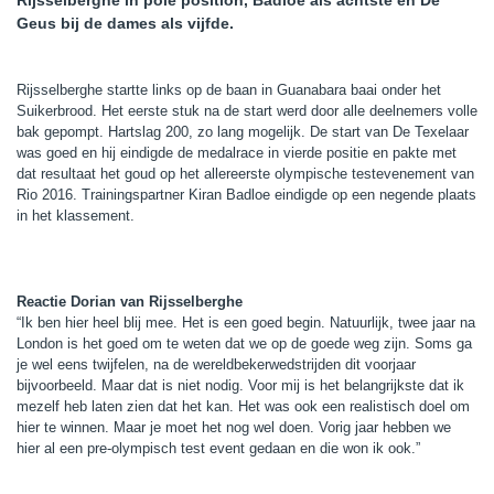
Rijsselberghe in pole position, Badloe als achtste en De
Geus bij de dames als vijfde.
Rijsselberghe startte links op de baan in Guanabara baai onder het
Suikerbrood. Het eerste stuk na de start werd door alle deelnemers volle
bak gepompt. Hartslag 200, zo lang mogelijk. De start van De Texelaar
was goed en hij eindigde de medalrace in vierde positie en pakte met
dat resultaat het goud op het allereerste olympische testevenement van
Rio 2016. Trainingspartner Kiran Badloe eindigde op een negende plaats
in het klassement.
Reactie Dorian van Rijsselberghe
“Ik ben hier heel blij mee. Het is een goed begin. Natuurlijk, twee jaar na
London is het goed om te weten dat we op de goede weg zijn. Soms ga
je wel eens twijfelen, na de wereldbekerwedstrijden dit voorjaar
bijvoorbeeld. Maar dat is niet nodig. Voor mij is het belangrijkste dat ik
mezelf heb laten zien dat het kan. Het was ook een realistisch doel om
hier te winnen. Maar je moet het nog wel doen. Vorig jaar hebben we
hier al een pre-olympisch test event gedaan en die won ik ook.”