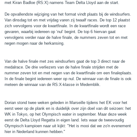
met Kiran Badloe (RS:X) namens Team Delta Lloyd aan de start.
De opvallendste wijziging van het format vindt plaats bij de windsurfers.
Van dinsdag tot en met vrijdag varen zij twaalf races. De top 12 plaatst
zich vervolgens voor de kwartfinale. In de kwartfinale wordt een race
gevaren, waarbij iedereen op ‘nul’ begint. De top 6 hiervan gaat
vervolgens verder naar de halve finale, de nummers zeven tot en met
negen mogen naar de herkansing.
Van de halve finale met zes windsurfers gaat de top 3 direct naar de
medalrace. De drie verliezers van de halve finale strijden met de
nummer zeven tot en met negen van de kwartfinale om een finaleplaats.
In de finale begint iedereen weer op nul. De winnaar van de finale is ook
meteen de winnaar van de RS:X-klasse in Medemblik.
Dorian stond twee weken geleden in Marseille tijdens het EK voor het
eerst weer op de plank en is duidelijk over zijn doel van dit seizoen: het
WK in Tokyo, op het Olympisch water in september. Maar deze week
eerst de Delta Lloyd Regatta in eigen land. Iets waar de tweevoudig
Olympisch kampioen naar uit kijkt: "Het is mooi dat we zo'n evenement
hier in Nederland kunnen hebben."