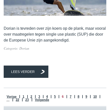
Dorian is tevreden over zijn koers op de plank, maar vooral
over maatregelen tegen single use plastic (SUP) die door
de Europese Unie zijn aangekondigd.
Categorie:
Dorian
LEES VERDER
Vorige
1
2
3
4
5
6
7
8
9
10
…
22
23
Volgende